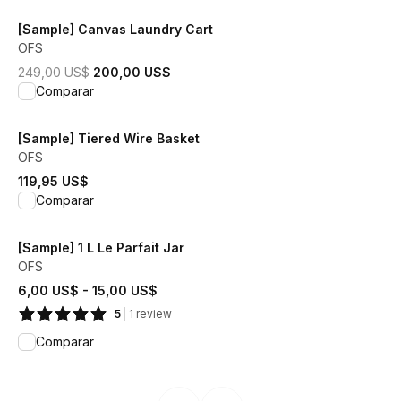
[Sample] Canvas Laundry Cart
OFS
El precio original era 249,00 US$.
El precio actual es 200,00 US$.
249,00 US$
200,00 US$
View product
Comparar
[Sample] Tiered Wire Basket
OFS
119,95 US$
View product
Comparar
[Sample] 1 L Le Parfait Jar
OFS
Precios entre 6,00 US$ y 15,00 US$.
6,00 US$
-
15,00 US$
5
1
review
View product
Comparar