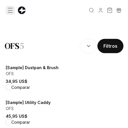
RESULTADOS DE LA BÚSQUE
OFS
5
Filtros
[Sample] Dustpan & Brush
OFS
34,95 US$
View product
Comparar
[Sample] Utility Caddy
OFS
45,95 US$
View product
Comparar