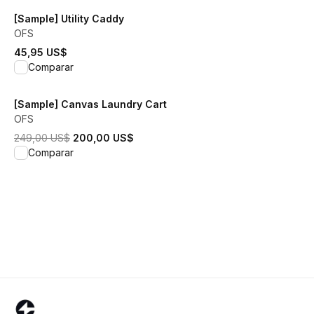
[Sample] Utility Caddy
OFS
45,95 US$
View product
Comparar
[Sample] Canvas Laundry Cart
OFS
El precio original era 249,00 US$.
El precio actual es 200,00 US$.
249,00 US$
200,00 US$
View product
Comparar